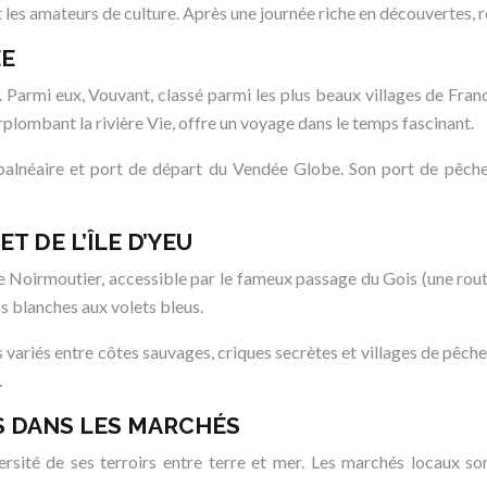
 et les amateurs de culture. Après une journée riche en découvertes,
ÉE
 Parmi eux, Vouvant, classé parmi les plus beaux villages de Fran
ombant la rivière Vie, offre un voyage dans le temps fascinant.
 balnéaire et port de départ du Vendée Globe. Son port de pêche
T DE L’ÎLE D’YEU
e de Noirmoutier, accessible par le fameux passage du Gois (une ro
ns blanches aux volets bleus.
es variés entre côtes sauvages, criques secrètes et villages de pêcheu
.
S DANS LES MARCHÉS
ersité de ses terroirs entre terre et mer. Les marchés locaux son