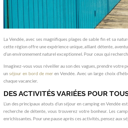
La Vendée, avec ses magnifiques plages de sable fin et sa natu
cette région offre une expérience unique, alliant détente, aven
d’un environnement naturel exceptionnel. Pour ceux qui recherche
Imaginez-vous vous réveiller au son des vagues, prendre votre pet
un
séjour en bord de mer
en Vendée. Avec un large choix d’hébe
chaque vacancier.
DES ACTIVITÉS VARIÉES POUR TOU
L’un des principaux atouts d’un séjour en camping en Vendée es
recherche de détente, vous trouverez votre bonheur. Les campi
enrichissantes. Pour une pause après ces activités, pensez aux s