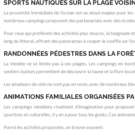
SPORTS NAUTIQUES SUR LA PLAGE VOISI
La proximité immédiate de l’océan est un atout majeur pour les a
nombreux campings proposent des partenariats avec des écoles 
Pour ceux qui préfèrent des activités plus douces, la baignade e
long du littoral, offrant des panoramas à couper le souffle sur l’
RANDONNÉES PÉDESTRES DANS LA FORÊ
La Vendée ne se limite pas à ses plages. Les campings en bord
sentiers balisés permettent de découvrir la faune et la flore loca
Les amateurs de vélo ne sont pas en reste, avec de nombreux itiné
ANIMATIONS FAMILIALES ORGANISÉES PA
Les campings vendéens rivalisent d’imagination pour proposer 
sportives et culturelles, il y en a pour tous les goûts. Ces ani
Parmi les activités proposées, on trouve souvent :