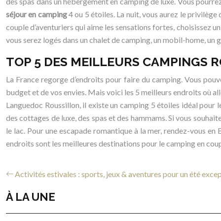
des spas dans un hébergement en camping de luxe. Vous pourrez 
séjour en camping
4 ou 5 étoiles. La nuit, vous aurez le privilè
couple d’aventuriers qui aime les sensations fortes, choisissez u
vous serez logés dans un chalet de camping, un mobil-home, un 
TOP 5 DES MEILLEURS CAMPINGS 
La France regorge d’endroits pour faire du camping. Vous pouve
budget et de vos envies. Mais voici les 5 meilleurs endroits où a
Languedoc Roussillon, il existe un camping 5 étoiles idéal pour
des cottages de luxe, des spas et des hammams. Si vous souhaite
le lac. Pour une escapade romantique à la mer, rendez-vous en
endroits sont les meilleures destinations pour le camping en coup
Activités estivales : sports, jeux & aventures pour un été exce
À LA UNE