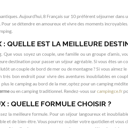
tiques. Aujourd’hui, 8 Français sur 10 préfèrent séjourner dans un 
. Pour se détendre en amoureux et vivre des moments incroyables, 
amping.
: QUELLE EST LA MEILLEURE DESTI
g. Que vous soyez un couple, une famille ou un groupe d’amis, v
eure destination pour passer un séjour agréable. Si vous êtes un
 plutôt un couple de bord de mer ou de montagne ? Si vous aimez le 
un très bon endroit pour vivre des aventures inoubliables en coup
ez plus le camping au bord de la mer, optez pour un camping médit
ferme
ou en camping traditionnel. Rendez-vous sur
campingce.fr
po
 : QUELLE FORMULE CHOISIR ?
issez la meilleure formule. Pour un séjour langoureux et inoubliable
ble et de bien-être. Vous pourrez oublier votre quotidien et vous