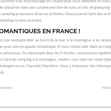
profiter d’un bon massage en couple pour vous détendre et évacu
ge de séjourner dans une cabane perchée de luxe, un site de glampin
n camping proposant diverses activités. Vous pourrez faire des activ
glamping ou une caravane.
ROMANTIQUES EN FRANCE !
z par exemple aller au bord de la mer, à la montagne, à la campa
ller pour une escapade romantique. Si vous voulez aller dans un cam
 les amoureux. En séjournant dans les 5 étoiles, vous pouvez égale
z faire du camping à la montagne, rendez-vous dans les Haut-Alpe
 Bretagne ou en Charente Maritime. Vous y trouverez des hébergem
le.
ptionnel
Hôtel