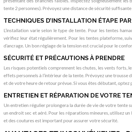
présentant des branches faibles. Inspectez soigneusement les b
tente 2 personnes). Prévoyez une distance de sécurité suffisante
TECHNIQUES D’INSTALLATION ÉTAPE PAR
L’installation varie selon le type de tente. Pour les tentes ham
vérifiez leur état régulièrement. Pour les tentes plateforme, s
d’ancrage. Un bon réglage de la tension est crucial pour le confort 
SÉCURITÉ ET PRÉCAUTIONS À PRENDRE
Les risques potentiels comprennent les chutes, les vents forts, 
effets personnels à l’intérieur de la tente. Prévoyez une trousse
et de votre heure de retour prévue. Si vous êtes débutant, optez po
ENTRETIEN ET RÉPARATION DE VOTRE T
Un entretien régulier prolongera la durée de vie de votre tente 
un endroit sec et aéré. Pour les réparations mineures, utilisez un
et des coutures est important pour assurer votre sécurité.