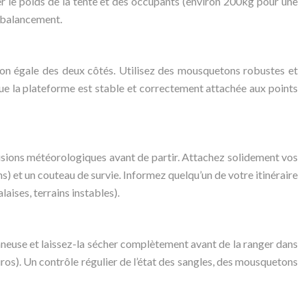
r le poids de la tente et des occupants (environ 200kg pour une
u balancement.
ension égale des deux côtés. Utilisez des mousquetons robustes et
que la plateforme est stable et correctement attachée aux points
évisions météorologiques avant de partir. Attachez solidement vos
s) et un couteau de survie. Informez quelqu’un de votre itinéraire
laises, terrains instables).
onneuse et laissez-la sécher complètement avant de la ranger dans
euros). Un contrôle régulier de l’état des sangles, des mousquetons