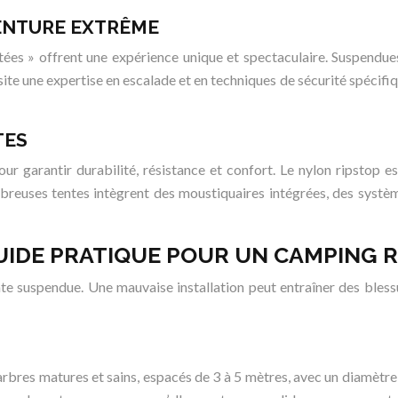
VENTURE EXTRÊME
es » offrent une expérience unique et spectaculaire. Suspendues à
site une expertise en escalade et en techniques de sécurité spécifi
TES
r garantir durabilité, résistance et confort. Le nylon ripstop est
breuses tentes intègrent des moustiquaires intégrées, des systè
GUIDE PRATIQUE POUR UN CAMPING R
 tente suspendue. Une mauvaise installation peut entraîner des bl
 arbres matures et sains, espacés de 3 à 5 mètres, avec un diamètre