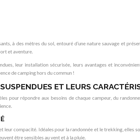
nts, à des mètres du sol, entouré d’une nature sauvage et préser
ort et aventure.
dues, leur installation sécurisée, leurs avantages et inconvénie
rience de camping hors du commun !
S SUSPENDUES ET LEURS CARACTÉRI
s pour répondre aux besoins de chaque campeur, du randonneur s
ience.
TÉ
t leur compacité. Idéales pour la randonnée et le trekking, elles so
uvent être sensibles au vent et à la pluie.