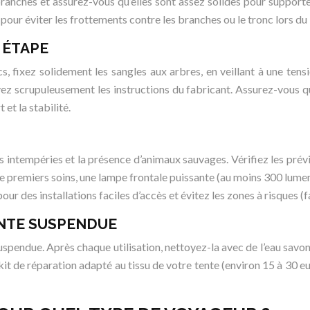
ranches et assurez-vous qu’elles sont assez solides pour supporte
 pour éviter les frottements contre les branches ou le tronc lors d
 ÉTAPE
acs, fixez solidement les sangles aux arbres, en veillant à une t
uivez scrupuleusement les instructions du fabricant. Assurez-vous 
et la stabilité.
les intempéries et la présence d’animaux sauvages. Vérifiez les pr
 de premiers soins, une lampe frontale puissante (au moins 300 lumen
ur des installations faciles d’accès et évitez les zones à risques (fa
ENTE SUSPENDUE
suspendue. Après chaque utilisation, nettoyez-la avec de l’eau sav
 kit de réparation adapté au tissu de votre tente (environ 15 à 30 