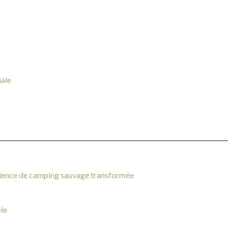
male
érience de camping sauvage transformée
ble